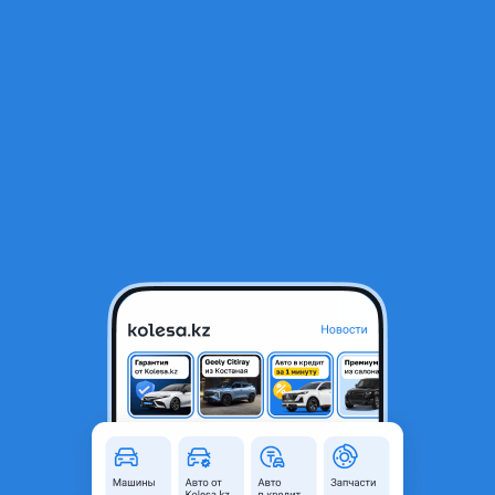
RU
Открыть приложение
1
/
7
Переднее левое крыло на камри 50/55
75 000 ₸
Город
Алматы, Алматинская