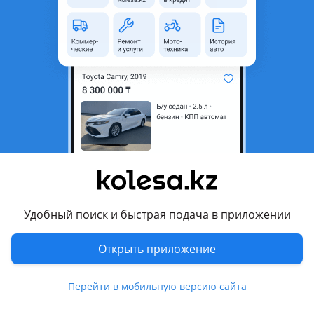
область
Состояние
Б/y
Оригинальность
Оригинал
Комментарий продавца
Автозапчасти в оригинале из Кореи на Hyundai Palisade
Carnival Santa Fe Grandeur Кia K5 K3 K7 K8 Sportage Sonata
Tucson Genesis.
Лучшее предложение на рынке, с огромным выбором с
самыми выгодными условиями.
У нас высокий выбор ассортимента:
Удобный поиск и быстрая подача в приложении
Дверь
Капот
Открыть приложение
Крыло
Крышка багажника
Фары передние и задние
Перейти в мобильную версию сайта
Стоп