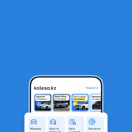
RU
Открыть приложение
1
/
13
Hyundai grandeur Передний бампер задний бампер
104 000 ₸
Город
Актобе, Актюбинская