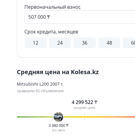
Первоначальный взнос
Срок кредита, месяцев
12
24
36
48
6
Средняя цена на Kolesa.kz
Mitsubishi L200 2007 г.
сравнили 92 объявления
4 299 522
₸
средняя цена
3 380 000
₸
это авто