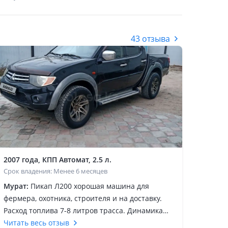
43 отзыва
2007 года, КПП Автомат, 2.5 л.
Срок владения: Менее 6 месяцев
Мурат:
Пикап Л200 хорошая машина для
фермера, охотника, строителя и на доставку.
Расход топлива 7-8 литров трасса. Динамика
отличная, проходимость супер и ходовка в
Читать весь отзыв