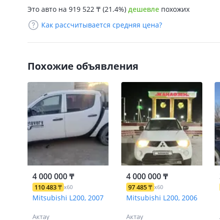
Это авто на 919 522
₸
(21.4%)
дешевле
похожих
Как рассчитывается средняя цена?
Похожие объявления
4 000 000 ₸
4 000 000 ₸
110 483
₸
97 485
₸
x60
x60
Mitsubishi L200, 2007
Mitsubishi L200, 2006
Актау
Актау