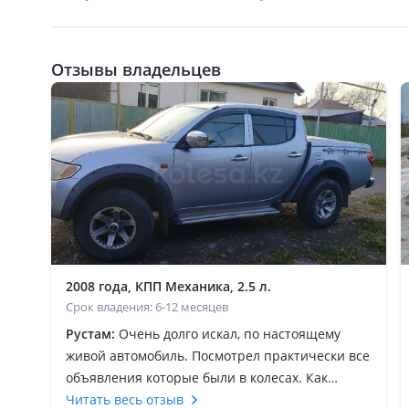
Отзывы владельцев
2008 года, КПП Механика, 2.5 л.
Срок владения: 6-12 месяцев
Рустам:
Очень долго искал, по настоящему
живой автомобиль. Посмотрел практически все
объявления которые были в колесах. Как
всегда на фото вроде ничего а по факту убитые
Читать весь отзыв