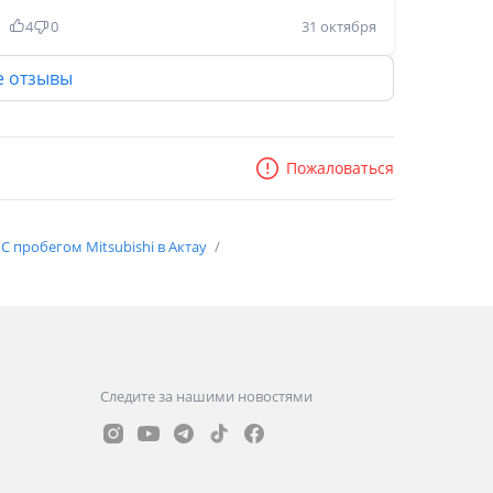
меру жёсткая. Двигатель при разгоне шумный,
4
0
31 октября
на малых не громко мурлычет. Коробка листает
хорошо, в паре с двигателем работает четко,
е отзывы
при 120 км/час держит 2400 об/мин. В целом
авто понравился детям, носились с кузова в
салон, а потом обратно через заднюю
Пожаловаться
форточку. Берите, если такая машина
действительно нужна и вы что то строите или
разводите.
С пробегом Mitsubishi в Актау
Следите за нашими новостями