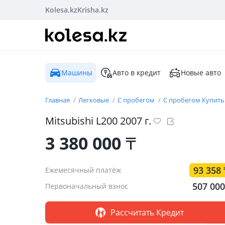
Kolesa.kz
Krisha.kz
Машины
Авто в кредит
Новые авто
Главная
Легковые
С пробегом
С пробегом Купить
Mitsubishi
L200
2007
г.
3 380 000
₸
93 358
Ежемесячный платёж
507 00
Первоначальный взнос
Рассчитать Кредит