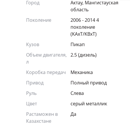
Город
Актау, Мангистауская
область
Поколение
2006 - 2014 4
поколение
(KAxT/KBxT)
Кузов
Пикап
Объем двигателя,
2.5 (дизель)
л
Коробка передач
Механика
Привод
Полный привод
Руль
Слева
Цвет
серый металлик
Растаможен в
Да
Казахстане