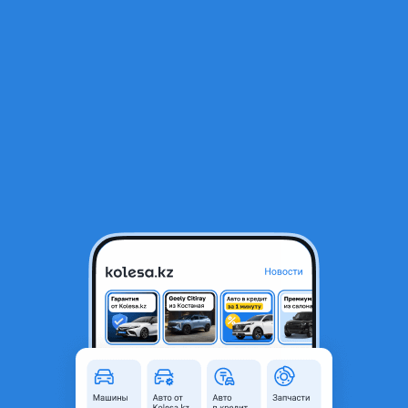
RU
Открыть приложение
1
/
7
Рейка
5 000 ₸
Город
Алматы, Алматинская