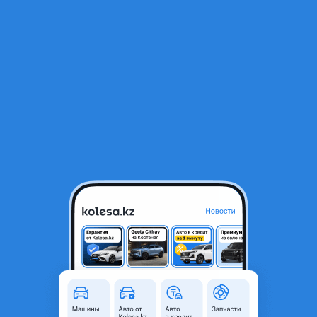
RU
Открыть приложение
1
/
4
Двигатель A14XE на OPEL CORSA C 1, 4
2 990 ₸
Город
Шымкент, Туркестанская