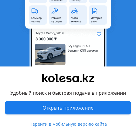
область
Состояние
Б/y
Оригинальность
Оригинал
Возможна рассрочка или
Да
кредит
Есть доставка
Да
Комментарий продавца
Двигатель A14XE на OPEL CORSA C 1, 4
Мы рады представить вашему вниманию
высококачественные запчасти из Японии, Кореи и Европы
Удобный поиск и быстрая подача в приложении
ЦЕНУ УТОЧНЯЙТЕ У МЕНЕДЖЕРОВ
Открыть приложение
* Red
* РАССРОЧКА
Перейти в мобильную версию сайта
* КРЕДИТ