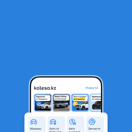
RU
Открыть приложение
В начало
1
/
2
Глухое стекло богажника
15 000 ₸
Город
Алматы, Алматинская