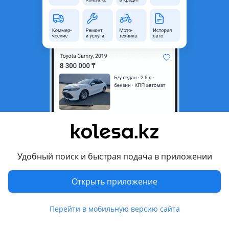
область
Состояние
Б/y
Оригинальность
Оригинал
Комментарий продавца
Боковое глухое стекло багажника на Легаси В-4. Находится
в Талгаре.
Перевести
Другие объявления продавца
Удобный поиск и быстрая подача в приложении
Продавец
Открыть приложение
Запчасти
Перейти в мобильную версию сайта
Автозапчасти
67