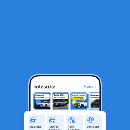
RU
Открыть приложение
В начало
1
/
2
Камри 55 америка магнитолла
60 000 ₸
Город
Алматы, Алматинская