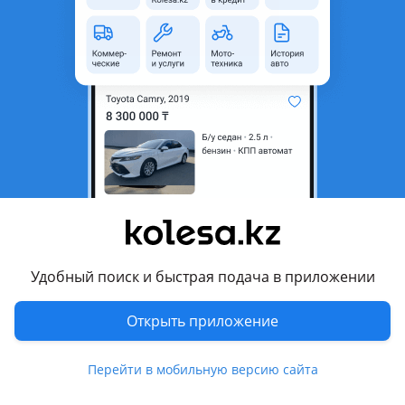
область
Состояние
Б/y
Оригинальность
Оригинал
Комментарий продавца
На камри 55 америка аудиосистема магнитолла
Перевести
Другие объявления продавца
Алекс
Удобный поиск и быстрая подача в приложении
Запчасти
Открыть приложение
Автозапчасти
109
Перейти в мобильную версию сайта
Авто на разбор
4