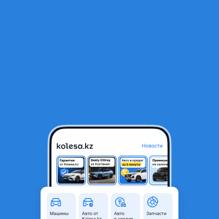
RU
Открыть приложение
1
/
4
Фара Мазда 6
30 000 ₸
Объявление находится в архиве и может быть