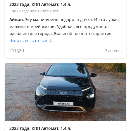
2023 года, КПП Автомат, 1.4 л.
Срок владения: Более 2 лет
Айжан:
Эту машину мне подарила дочка. И это лушая
машина в моей жизни. Удобная, все продумано,
идеально для города. Большой плюс это гарантия
дилера. Все быстро устраняют и машина как новая.
Читать весь отзыв
Очень довольна! Аудиосистема Bose — качество звука
1
0
7 августа
просто Топ! Управляемость — очень хорошая, не
инертная, все понятно при вождении! В целом очень
довольна! До этого водила разные авто. Есть с чем
сравнить. Цена — качество сто из ста! Компактная для
города в плане парковок, и в ней имеется все что
необходимо!
2023 года, КПП Автомат, 1.4 л.