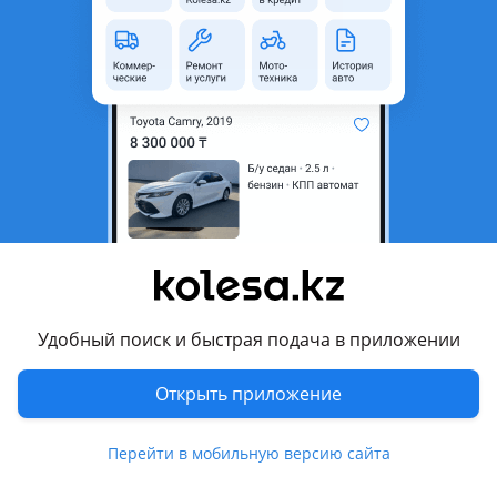
неактуальным.
Город
Усть-Каменогорск,
Восточно-Казахстанская
область
Поколение
2021 - н.в. 1 поколение
Кузов
Кроссовер
Объем двигателя, л
1.4 (бензин)
Пробег
14 000 км
Коробка передач
Автомат
Привод
Передний привод
Удобный поиск и быстрая подача в приложении
Руль
Слева
Открыть приложение
Цвет
черный металлик
Растаможен в Казахстане
Да
Перейти в мобильную версию сайта