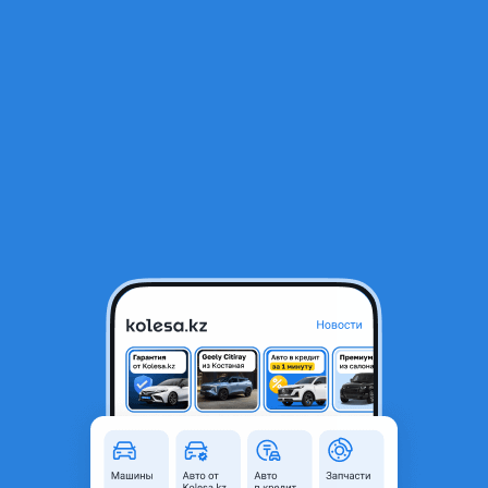
RU
Открыть приложение
1
/
5
Виндом (ЕС300) 21 кузов Задние Фонари комплект
1 000 ₸
Объявление находится в архиве и может быть