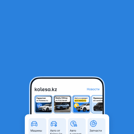
RU
Открыть приложение
1
/
6
Насадка на глушитель на Camry V50 2012-23 (Дубликат)
10 000 ₸
Город
Астана, Акмолинская