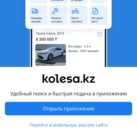
область
Состояние
Новая
Код запчасти
17408-31080-DBL
Возможна рассрочка или
Да
кредит
Есть доставка
Да
Подходит на авто
Toyota Camry
2017 - 2021 XV70, 2011 - 2014 XV50, 2014 - 2018 XV50
рестайлинг (V55), 2020 - н.в. XV70 рестайлинг (V75)
Удобный поиск и быстрая подача в приложении
Комментарий продавца
Открыть приложение
Насадка на глушитель на Camry V50/55/70/75 2012-23
Перейти в мобильную версию сайта
(Оригинал)