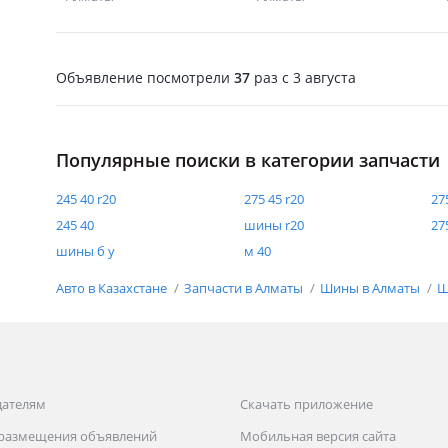
Объявление посмотрели
37
раз
c 3 августа
Популярные поиски в категории запчасти
245 40 r20
275 45 r20
27
245 40
шины r20
27
шины б у
м 40
Авто в Казахстане
Запчасти в Алматы
Шины в Алматы
Ш
дателям
Скачать приложение
 размещения объявлений
Мобильная версия сайта