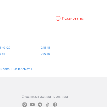
Пожаловаться
5 40 r20
245 45
5 45
275 40
ипованные в Алматы
Следите за нашими новостями