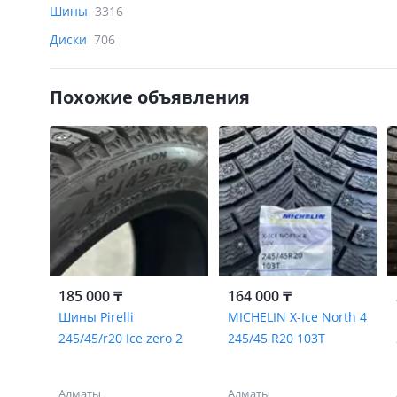
Шины
3316
Диски
706
Похожие объявления
185 000 ₸
164 000 ₸
Шины Pirelli
MICHELIN X-Ice North 4
245/45/r20 Ice zero 2
245/45 R20 103T
Алматы
Алматы