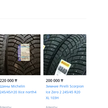
220 000 ₸
200 000 ₸
Шины Michelin
Зимние Pirelli Scorpion
245/45/r20 Xice north4
Ice Zero 2 245/45 R20
XL 103H
Алматы
Алматы