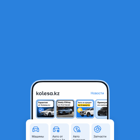
RU
Открыть приложение
1
/
4
Двигатель Хонда Elysion 1998-2010
300 000 ₸
Объявление находится в архиве и может быть