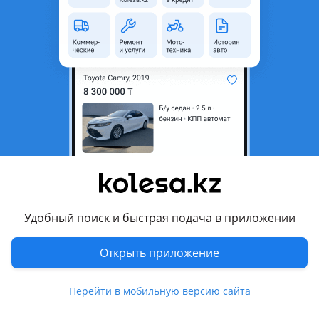
неактуальным.
Город
Алматы, Алматинская
область
Состояние
Б/y
Оригинальность
Оригинал
Подходит на авто
Honda Elysion
2008 - 2013 1 поколение [2-й рестайлинг], 2006 - 2008 1
поколение рестайлинг, 2004 - 2006 1 поколение
Удобный поиск и быстрая подача в приложении
Комментарий продавца
Открыть приложение
Привозной оригинал В хорошим состояний Покажем
состояние Фото видео Отправим регионы за счет клиента
Перейти в мобильную версию сайта
Срок дадим на проверку. Адрес Райымбек 517/6. Авторынок