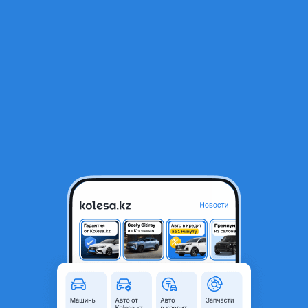
RU
Открыть приложение
В начало
1
/
2
Помпа, водяной насос
9 000 ₸
Город
Павлодар, Павлодарская