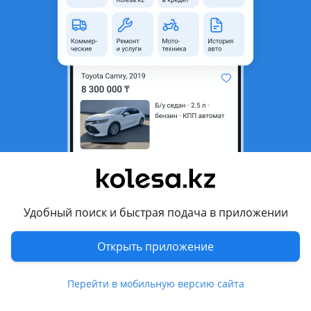
область
Состояние
Новая
Оригинальность
Оригинал
Код запчасти
ST-ME177
Есть доставка
Да
Подходит на авто
Mercedes-Benz ML 350
2008 - 2011 W164 рестайлинг, 2005 - 2008 W164
Удобный поиск и быстрая подача в приложении
Комментарий продавца
ST-ME177
Открыть приложение
Помпа, водяной насос MERCEDES-BENZ ML 350 2005-2011
Перейти в мобильную версию сайта
Наличие и актуальную цену уточняйте у менеджера