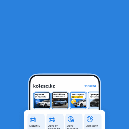
RU
Открыть приложение
1
/
14
Toyota RAV4 2020 года
16 500 000 ₸
Объявление находится в архиве и может быть