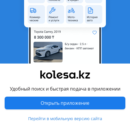
неактуальным.
Город
Астана, Акмолинская
область
Поколение
2019 - н.в. 5 поколение
(A5/H5)
Кузов
Кроссовер
Объем двигателя, л
2 (бензин)
Пробег
75 206 км
Коробка передач
Вариатор
Привод
Полный привод
Удобный поиск и быстрая подача в приложении
Руль
Слева
Открыть приложение
Растаможен в Казахстане
Да
Перейти в мобильную версию сайта
хрустальная оптика, дневные ходовые огни, омыватель
фар, корректор фар, обогрев зеркал , кожа , аудиосистема,