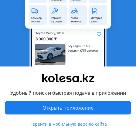
область
Состояние
Б/y
Оригинальность
Оригинал
Возможна рассрочка или
Да
кредит
Есть доставка
Да
Подходит на авто
Subaru Forester
2005 - 2008 2 поколение рестайлинг (SG), 2007 - 2011 3
поколение (SH), 2002 - 2005 2 поколение (SG), 2011 - 2013 3
Удобный поиск и быстрая подача в приложении
поколение рестайлинг (SH)
Открыть приложение
Subaru Legacy
2003 - 2009 4 поколение (BL/BP), 2009 - 2013 5 поколение
Показать больше
Перейти в мобильную версию сайта
(BM/BR), 2012 - 2015 5 поколение рестайлинг (BM/BR)
Subaru Outback