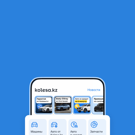
RU
Открыть приложение
В начало
1
/
2
Шетелден келген мотор Субару EJ255
500 000 ₸
Город
Алматы, Алматинская