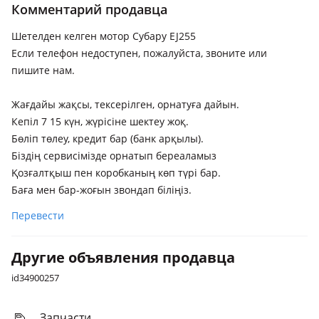
Комментарий продавца
2003 - 2007 3 поколение (BL/BP), 2006 - 2009 3 поколение
рестайлинг (BL/BP), 2009 - 2012 4 поколение (BR), 2012 -
Шетелден келген мотор Субару EJ255
2014 4 поколение рестайлинг (BR)
Если телефон недоступен, пожалуйста, звоните или
пишите нам.
Жағдайы жақсы, тексерілген, орнатуға дайын.
Кепіл 7 15 күн, жүрісіне шектеу жоқ.
Бөліп төлеу, кредит бар (банк арқылы).
Біздің сервисімізде орнатып береаламыз
Қозғалтқыш пен коробканың көп түрі бар.
Баға мен бар-жоғын звондап біліңіз.
Перевести
Другие объявления продавца
id34900257
Запчасти