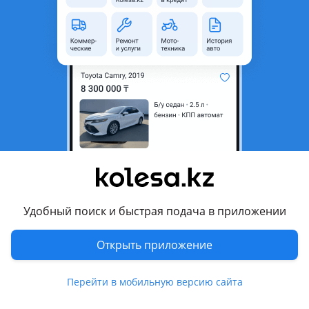
область
Состояние
Новая
Возможна рассрочка или
Да
кредит
Есть доставка
Да
Комментарий продавца
Ремень вариатора отличного качества на мопед, скутер от
мирового производителя резины.
Размеры есть:
743-20-30
Удобный поиск и быстрая подача в приложении
835-20-30
842-20-30
Открыть приложение
В продаже есть разные запчасти для мопеда, скутера М8
pro, М12, Лия, M8 Liya. Есть и другие запасные части на
Перейти в мобильную версию сайта
мопед и скутер М8, М12, Самурай, Tank, KZ50.
Есть возможность приобретения товара через