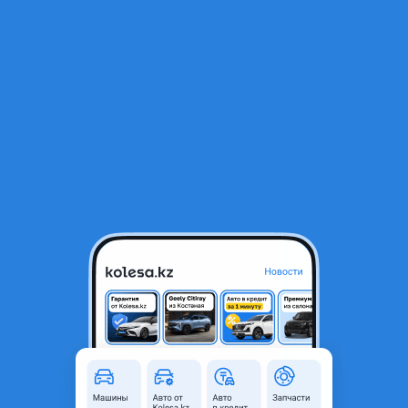
RU
Открыть приложение
1
/
9
Ремень Вариатора на Мопед Скутер 743х20х30
4 500 ₸
Город
Алматы, Алматинская