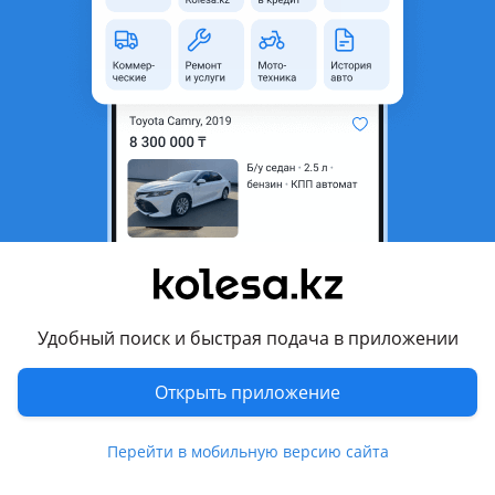
область
Состояние
Б/y
Сезонность
Зимние
Ширина
235 мм
Высота профиля
65
Диаметр
R17
Возможна рассрочка или
Да
кредит
Есть доставка
Да
Удобный поиск и быстрая подача в приложении
Комментарий продавца
Продам комплект привозных зимних шин с Германии
Открыть приложение
235/65R18
MICHELIN LATITUDE ALPIN. Состояние шин хорошее,
Перейти в мобильную версию сайта
гарантия на шиномонтаж. Цена за комплект шин 90.000тг.
Возможно в рассрочку. Также в наличии большой