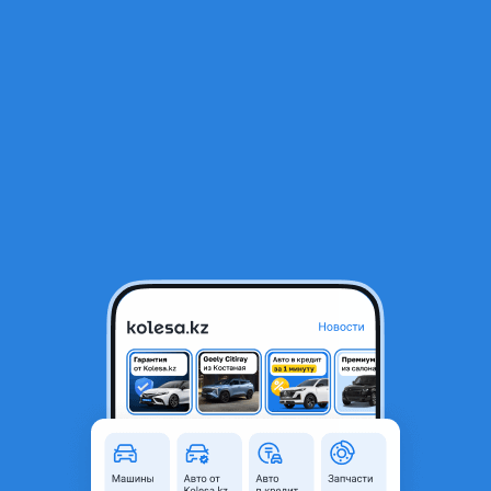
RU
Открыть приложение
1
/
7
235/6517 MICHELIN
90 000 ₸
Город
Алматы, Алматинская