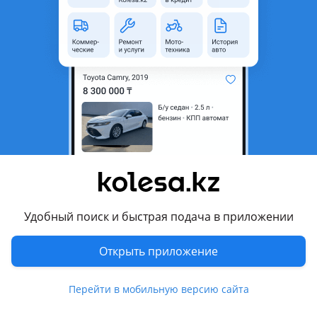
2 375 000 ₸
Первоначальный взнос
Рассчитать Кредит
Город
Алматы, Алматинская
область
Поколение
2008 - 2012 2 поколение
(S51)
Кузов
Кроссовер
Объем двигателя, л
3.7 (бензин)
Пробег
164 000 км
Удобный поиск и быстрая подача в приложении
Коробка передач
Автомат
Открыть приложение
Привод
Полный привод
Руль
Слева
Перейти в мобильную версию сайта
Цвет
белый металлик