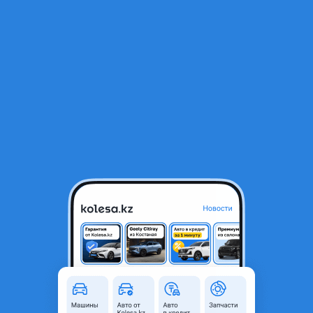
RU
Открыть приложение
1
/
12
Infiniti FX37 2009 года
9 500 000 ₸
231 526 ₸
Ежемесячный платёж