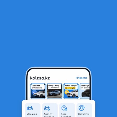
RU
Открыть приложение
1
/
10
Шины 265/70/16 235/75/15
30 000 ₸
Город
Алматы, Алматинская