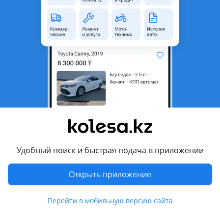
область
Состояние
Б/y
Сезонность
Всесезонные
Ширина
265 мм
Высота профиля
70
Диаметр
R16
Комментарий продавца
Продаются шины фирмы NEXEN, Dunlop, Triangle 265/70/16,
235/75/15
Удобный поиск и быстрая подача в приложении
Перевести
Открыть приложение
Другие объявления продавца
Перейти в мобильную версию сайта
id25798857