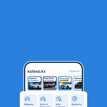
RU
Открыть приложение
1
/
3
Стекло лобовое передняя на Hyundai Tucson
100 000 ₸
Объявление находится в архиве и может быть