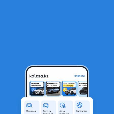
RU
Открыть приложение
1
/
5
Замок крышки багажника Vw, Audi, Skoda
25 000 ₸
Город
Алматы, Алматинская