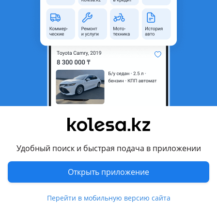
Казахстанская область
Состояние
Б/y
Оригинальность
Оригинал
Есть доставка
Да
Комментарий продавца
В наличии двери в оригинале на рено дастер
Перевести
Другие объявления продавца
Удобный поиск и быстрая подача в приложении
Болатбек
Открыть приложение
Машины
Перейти в мобильную версию сайта
Легковые
10