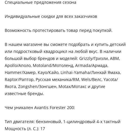
Специальные предложения сезона
Индивидуальные скидки для всех заказчиков
Возможность протестировать товар перед покупкой.
В нашем магазине вы сможете подобрать и купить детский
или подростковый квадроцикл на любой вкус. В наличии
большой выбор брендов и моделей: Grizzly/Гризли, АВМ,
Ароllо/Аполо, Моtоlаnd/Мотоленд, Аrmаdа/Армада,
Наmmеr/Хамер, Каyо/Кайо, Linhаi-Yаmаhа/Линхай Ямаха,
Rарtоr/Раптор, Русская механика/RM, Wеls/Велс, Yасоtа/
Якота, Zоngshеn/Зонгшен, Motax/Мотакс и другие
известные бренды.
Чем уникален Avantis Forester 200:
Тип двигателя: бензиновый, 1-цилиндровый 4-х тактный
Мощность (л. С.): 17