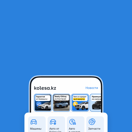
RU
Открыть приложение
1
/
6
Avantis Forester 200 2026 года
546 000 ₸
Новая
новая, без пробега