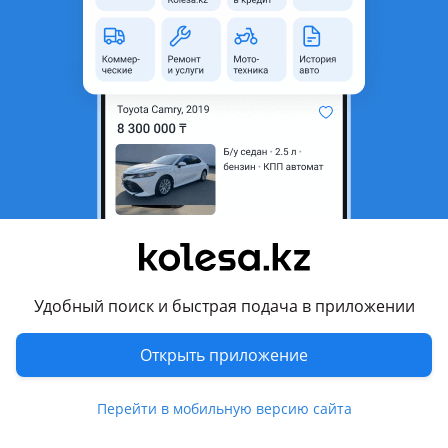
Город
Алматы, Алматинская
область
Тип техники
Квадроциклы и багги
Комментарий продавца
Квадроцикл Avantis Forester 200 — это не просто
квадроцикл, это верный проводник в мир приключений,
созданный для тех, кто жаждет исследовать лесные тропы
и покорять бездорожье. Этот аппарат сочетает в себе
надежность, мощность и комфорт, делая каждую поездку
незабываемой.
Удобный поиск и быстрая подача в приложении
Возможность оформления кредита или рассрочки.
Открыть приложение
Если не получается взять кредит, то можете оформить
РАССРОЧКУ ОТ МАГАЗИНА
Перейти в мобильную версию сайта