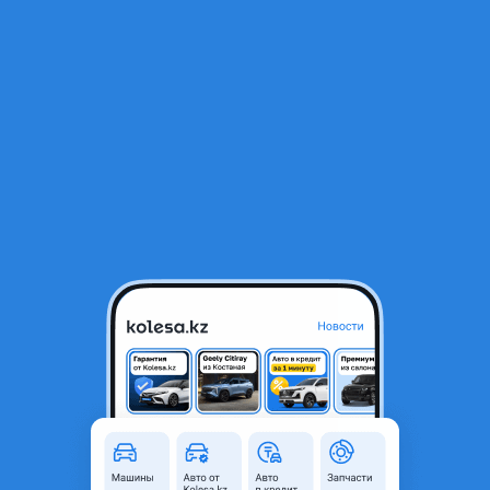
RU
Открыть приложение
В начало
1
/
2
Щиток приборов панель на VAG
2 026 ₸
Город
Шымкент, Туркестанская