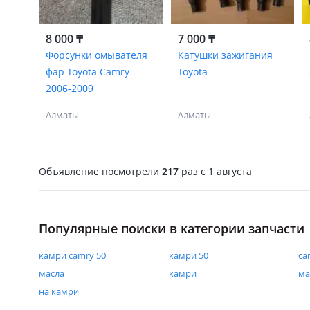
8 000 ₸
7 000 ₸
Форсунки омывателя
Катушки зажигания
фар Toyota Camry
Toyota
2006-2009
Алматы
Алматы
Объявление посмотрели
217
раз
c 1 августа
Популярные поиски в категории запчасти
камри camry 50
камри 50
ca
масла
камри
ма
на камри