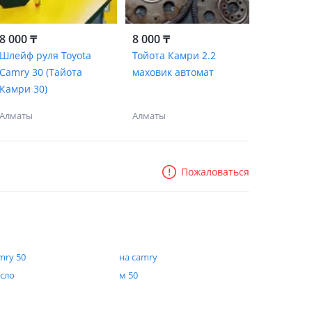
8 000 ₸
8 000 ₸
Шлейф руля Toyota
Тойота Камри 2.2
Camry 30 (Тайота
маховик автомат
Камри 30)
Алматы
Алматы
Пожаловаться
mry 50
на camry
сло
м 50