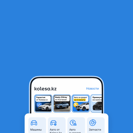
RU
Открыть приложение
1
/
4
Рамка щитка приборов на 4Runner
15 000 ₸
Объявление находится в архиве и может быть