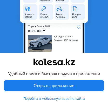
неактуальным.
Город
Алматы, Алматинская
область
Состояние
Б/y
Оригинальность
Оригинал
Комментарий продавца
Рамка щитка приборов на 4Runner
И многое другое
Удобный поиск и быстрая подача в приложении
Перевести
Открыть приложение
Другие объявления продавца
dvs_akpp_1
Перейти в мобильную версию сайта