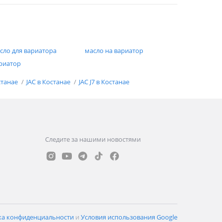
сло для вариатора
масло на вариатор
риатор
станае
JAC в Костанае
JAC J7 в Костанае
Следите за нашими новостями
ка конфиденциальности
и
Условия использования Google