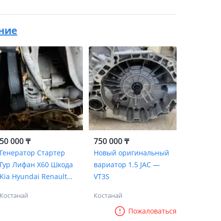
ение
50 000 ₸
750 000 ₸
Генератор Стартер
Новый оригинальный
Гур Лифан Х60 Шкода
вариатор 1.5 JAC —
Kia Hyundai Renault
VT3S
Киа Хундай Рено
Костанай
Костанай
Пожаловаться