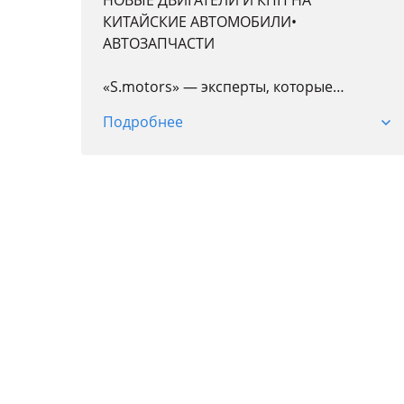
НОВЫЕ ДВИГАТЕЛИ И КПП НА
КИТАЙСКИЕ АВТОМОБИЛИ•
АВТОЗАПЧАСТИ
«S.motors» — эксперты, которые
воплощают вашу мечту о надежном авто
Подробнее
в реальность!
Мы — не просто продавцы двигателей и
трансмиссий, мы ваши проводники в
мир мощных и качественных агрегатов.
В нашем арсенале — новые двигатели,
АКПП, вариаторы и коробки передач для
китайских автомобилей, созданные,
чтобы вдохнуть новую жизнь в ваше
авто!
Не нашли то, что искали? Не проблема!
Мы подберем и доставим нужную деталь