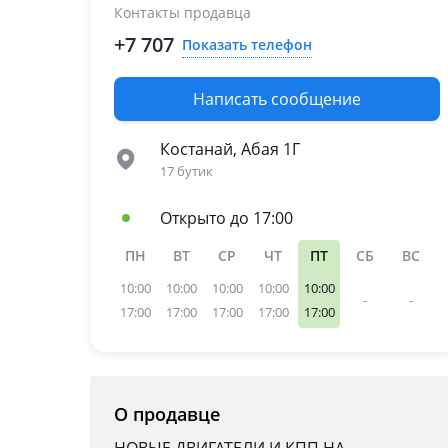
Контакты продавца
+7 707
Показать телефон
Написать сообщение
Костанай, Абая 1Г
17 бутик
Открыто до 17:00
ПН
ВТ
СР
ЧТ
ПТ
СБ
ВС
10:00
10:00
10:00
10:00
10:00
-
-
17:00
17:00
17:00
17:00
17:00
О продавце