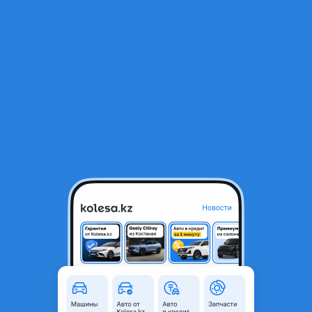
RU
Открыть приложение
1
/
10
Opel Calibra 1992 года
450 000 ₸
Объявление находится в архиве и может быть