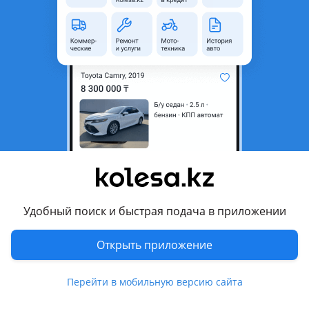
неактуальным.
Город
Шымкент, Туркестанская
область
Поколение
1990 - 1997 1 поколение
(C89)
Кузов
Купе
Объем двигателя, л
2 (бензин)
Пробег
349 999 км
Коробка передач
Механика
Привод
Передний привод
Удобный поиск и быстрая подача в приложении
Руль
Слева
Открыть приложение
Цвет
черный металлик
Растаможен в Казахстане
Да
Перейти в мобильную версию сайта