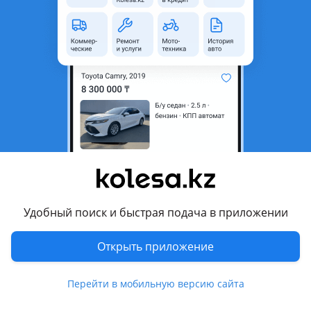
область
Состояние
Б/y
Комментарий продавца
Ноускат Ниссан Скайлайн 33 кузов (Nissan Skyline) 1993-
1998 гг.
Нускат Носкат Морда Срез Передняя часть в сборе и по
отдельности.
В состав ноуската входят: фары левая и правая, бампер,
усилитель жесткость бампера, решетка радиатора,
радиатор двигателя, радиатор кондиционера, диффузор с
вентилятором, подкапотный замок, рамка телевизора.
Удобный поиск и быстрая подача в приложении
Б/У оригинал. Япония.
В наличии также имеются другие детали по кузову.
Открыть приложение
Доставка по г. Алматы, Казахстану, России, Узбекистану и
Кыргызстану за Ваш счет.
Перейти в мобильную версию сайта
Гарантия качества.