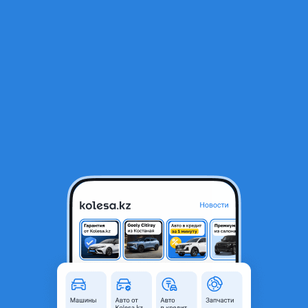
RU
Открыть приложение
1
/
7
Ноускат Ниссан Скайлайн 33 кузов (Nissan Skyline) 1993-1998 гг.
330 000 ₸
Город
Алматы, Алматинская