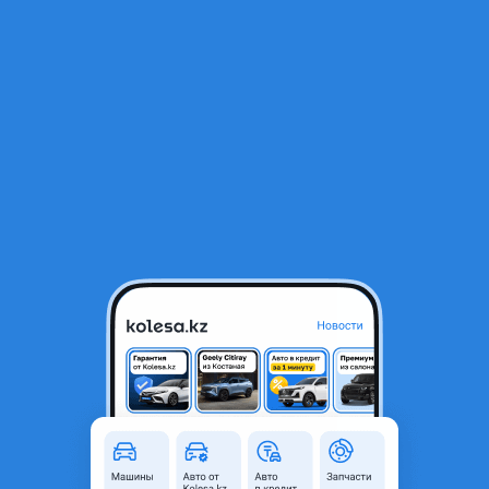
RU
Открыть приложение
1
/
8
Chevrolet Niva 2013 года
2 950 000 ₸
Объявление находится в архиве и может быть