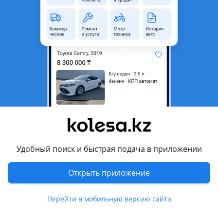
неактуальным.
Город
Уральск, Западно-
Казахстанская область
Поколение
2009 - н.в. 1 поколение
рестайлинг (2123)
Кузов
Внедорожник
Объем двигателя, л
1.7 (бензин)
Пробег
171 000 км
Коробка передач
Механика
Привод
Полный привод
Удобный поиск и быстрая подача в приложении
Руль
Слева
Открыть приложение
Цвет
белый
Растаможен в Казахстане
Да
Перейти в мобильную версию сайта