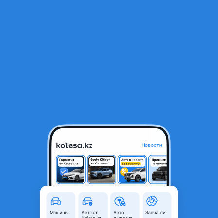
RU
Открыть приложение
1
/
8
Задние фонари
65 000 ₸
Город
Павлодар, Павлодарская