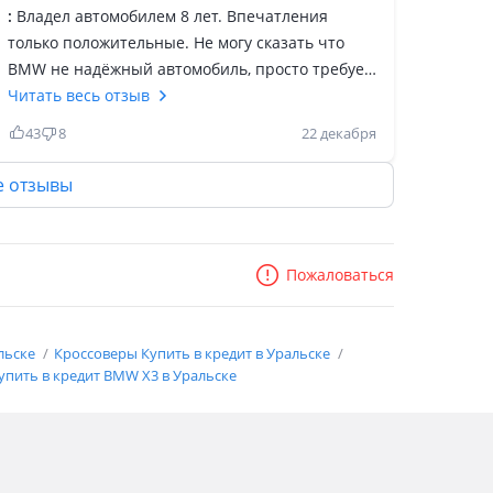
:
Владел автомобилем 8 лет. Впечатления
только положительные. Не могу сказать что
BMW не надёжный автомобиль, просто требует
более качественного и своевременного
Читать весь отзыв
обслуживания. Конечно это не Тойота, которую
43
8
22 декабря
можно на колени положить, а потом приехать
на СТО и все сделать, в BMW такая система не
е отзывы
работает. За 150 тыс. Пробега, не было никаких
проблем с двигателем, коробкой и ходовой.
Регламенты работы и все. Цены на запчасти,
Пожаловаться
чуть выше среднего, но зато гарантия
производителя. В целом автомобиль очень
понравился, следующий тоже будет BMW. Всем
льске
Кроссоверы Купить в кредит в Уральске
удачных покупок.
упить в кредит BMW X3 в Уральске