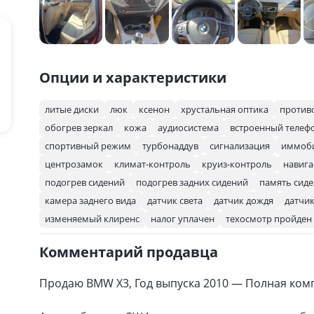
Опции и характеристики
литые диски
люк
ксенон
хрустальная оптика
против
обогрев зеркал
кожа
аудиосистема
встроенный телеф
спортивный режим
турбонаддув
сигнализация
иммоб
центрозамок
климат-контроль
круиз-контроль
навига
подогрев сидений
подогрев задних сидений
память сид
камера заднего вида
датчик света
датчик дождя
датчик
изменяемый клиренс
налог уплачен
техосмотр пройден
Комментарий продавца
Продаю BMW Х3, Год выпуска 2010 — Полная ком