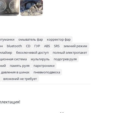
отуманки
омыватель фар
корректор фар
он
bluetooth
CD
ГУР
ABS
SRS
зимний режим
илайзер
бесключевой доступ
полный электропакет
ционная система
мультируль
подогрев руля
ений
память руля
парктроники
 давления в шинах
пневмоподвеска
вложений не требует
плектация!