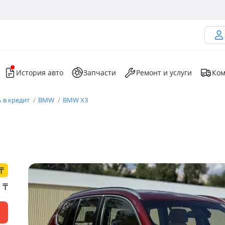
История авто
Запчасти
Ремонт и услуги
Ком
 в кредит
BMW
BMW X3
₸
0
₸