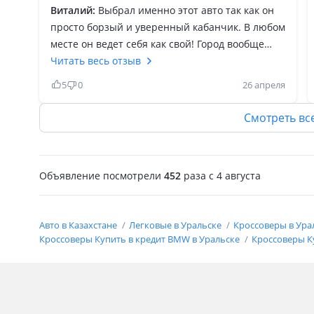
Виталий:
Выбрал именно этот авто так как он
просто борзый и уверенный кабанчик. В любом
месте он ведет себя как свой! Город вообще
хозяин, на трассе хулиган, по бездорожью не
Читать весь отзыв
уступает даже Субару (владел данным авто до
5
0
26 апреля
него, покупал новым в салоне, не воткнул
вообще из-за дороговизны в обслуживании и
Смотреть вс
цене) То обслуживание по замене масла и всех
жижей в мостах и тд. Можно сказать халва. По
запчастям тоже все приемлемо. Нужно просто
Объявление посмотрели
452
раза
c 4 августа
ухаживать за своим любимцем и он тебя отдаст
свою любовь по полной! Конечно сейчас кто-то
напишет что это всё враньё но каждому свое
Авто в Казахстане
Легковые в Уральске
Кроссоверы в Ура
как говорится!
Кроссоверы Купить в кредит BMW в Уральске
Кроссоверы К