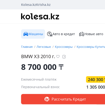
Kolesa.kz
Krisha.kz
Машины
Авто в кредит
Новые авто
Главная
Легковые
Кроссоверы
Кроссоверы Купить
BMW
X3
2010
г.
8 700 000
₸
240 300
Ежемесячный платёж
1 305 00
Первоначальный взнос
Рассчитать Кредит