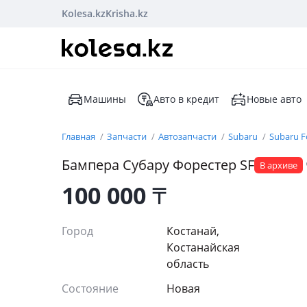
Kolesa.kz
Krisha.kz
Машины
Авто в кредит
Новые авто
Главная
Запчасти
Автозапчасти
Subaru
Subaru F
Бампера Субару Форестер SF
В архиве
100 000
₸
Город
Костанай,
Костанайская
область
Состояние
Новая