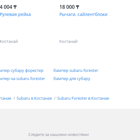
4 004 ₸
18 000 ₸
Рулевая рейка
Рычаги, сайлентблоки
Костанай
Костанай
мпер субару форестер
бампер subaru forester
мпер на subaru forester
бампер для субару
станае
Subaru в Костанае
Subaru Forester в Костанае
Следите за нашими новостями