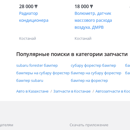
28 000 ₸
18 000 ₸
Радиатор
Волюметр, датчик
кондиционера
массового расхода
воздуха, ДМРВ
Костанай
Костанай
Популярные поиски в категории запчасти
subaru forester бампер
субару форестер бампер
ба
бамперы на субару форестер
бампер на субару форестер
ба
бампер subaru
бампер на форестер
Авто в Казахстане
Запчасти в Костанае
Автозапчасти в Ко
дателям
Скачать приложение