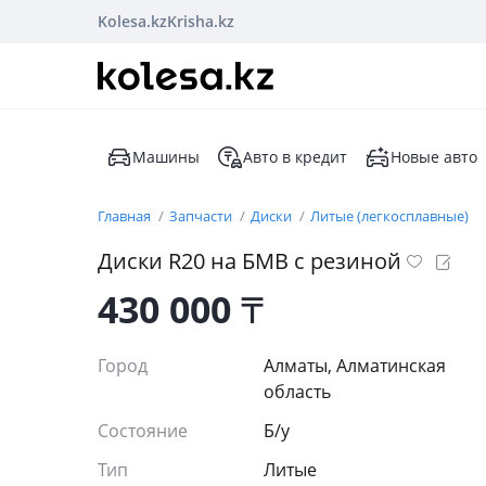
Kolesa.kz
Krisha.kz
Машины
Авто в кредит
Новые авто
Главная
Запчасти
Диски
Литые (легкосплавные)
Диски R20 на БМВ с резиной
430 000
₸
Город
Алматы, Алматинская
область
Состояние
Б/y
Тип
Литые