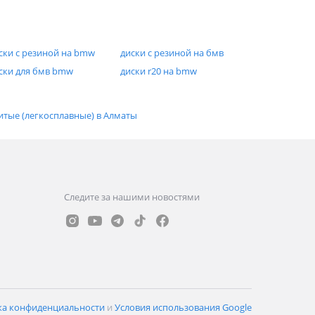
ски с резиной на bmw
диски с резиной на бмв
ски для бмв bmw
диски r20 на bmw
итые (легкосплавные) в Алматы
Следите за нашими новостями
ка конфиденциальности
и
Условия использования Google