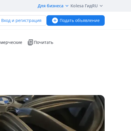
Для бизнеса
Kolesa Гид
RU
Вход и регистрация
Подать объявление
мерческие
Почитать