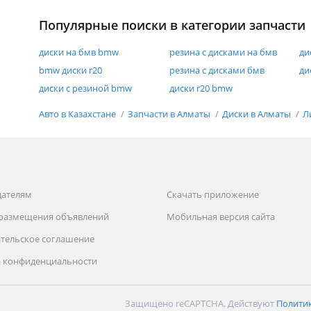
Популярные поиски в категории запчасти
диски на бмв bmw
резина с дисками на бмв
ди
bmw диски r20
резина с дисками бмв
ди
диски с резиной bmw
диски r20 bmw
Авто в Казахстане
Запчасти в Алматы
Диски в Алматы
Л
дателям
Скачать приложение
 размещения объявлений
Мобильная версия сайта
тельское соглашение
 конфиденциальности
Защищено reCAPTCHA. Действуют
Полити