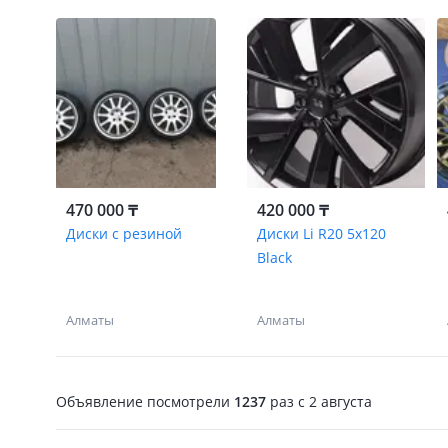
470 000 ₸
420 000 ₸
Диски с резиной
Диски Li R20 5x120
Black
Алматы
Алматы
Объявление посмотрели
1237
раз
c 2 августа