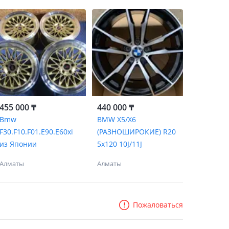
455 000 ₸
440 000 ₸
Bmw
BMW X5/X6
F30.F10.F01.E90.E60xi
(РАЗНОШИРОКИЕ) R20
из Японии
5x120 10J/11J
Алматы
Алматы
Пожаловаться