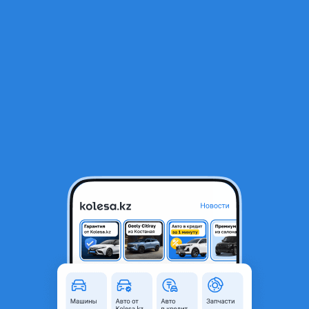
RU
Открыть приложение
1
/
3
Дверь задняя левая MERCEDES BENZ W211
11 555 ₸
Город
Шымкент, Туркестанская