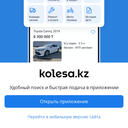
область
Состояние
Б/y
Тип
Литые (легкосплавные)
Диаметр
R17
Разболтовка
5x114.3
Комментарий продавца
Диски R17, сняты с Mazda CX7, оригинал, из Японии
Перевести
Удобный поиск и быстрая подача в приложении
Другие объявления продавца
Открыть приложение
maxim
Перейти в мобильную версию сайта
Запчасти