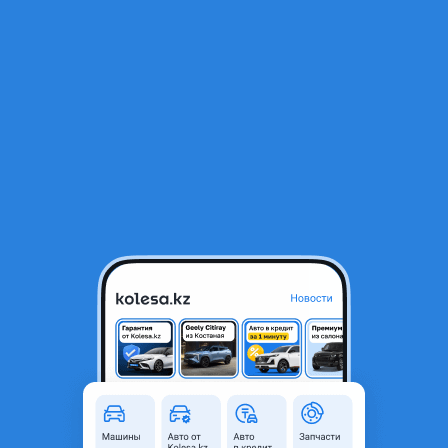
RU
Открыть приложение
1
/
8
Диски R17 БЕЗ ШИН, сняты с Mazda CX7, оригинал, из Японии
130 000 ₸
Город
Алматы, Алматинская