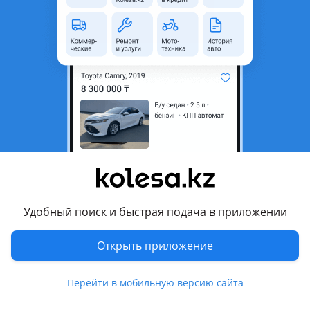
область
Состояние
Б/y
Сезонность
Летние
Ширина
235 мм
Высота профиля
45
Диаметр
R20
Комментарий продавца
Продам пару баллонов без шишек и порезов состояние как
на фото. Доставка и отправка в регионы
Удобный поиск и быстрая подача в приложении
Перевести
Открыть приложение
Другие объявления продавца
Перейти в мобильную версию сайта
Склад шин