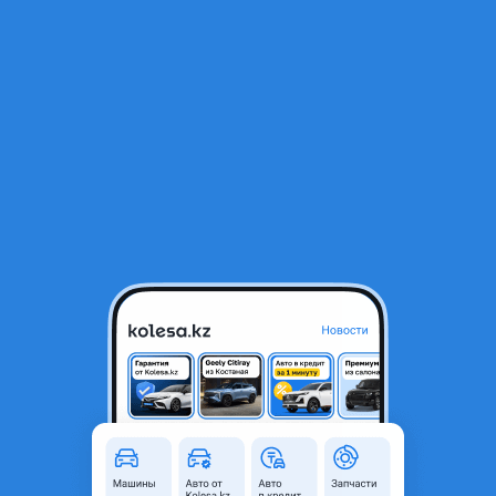
RU
Открыть приложение
1
/
7
235/45/20 пара бу гудиер
50 000 ₸
Город
Алматы, Алматинская