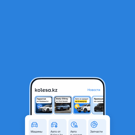
RU
Открыть приложение
1
/
4
Передние фары ксенон Subaru legacy, outback BL BP Дорест
120 000 ₸
Город
Алматы, Алматинская