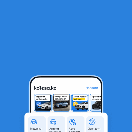
RU
Открыть приложение
1
/
3
Шины Bearway 285/40/-325/35/r23 BW668
200 000 ₸
Город
Алматы, Алматинская