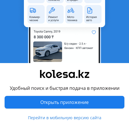
область
Состояние
Новая
Сезонность
Летние
Ширина
285 мм
Высота профиля
40
Диаметр
R23
Возможна рассрочка или
Да
кредит
Есть доставка
Да
Удобный поиск и быстрая подача в приложении
Комментарий продавца
Новый комплект летних разноразмерных шин Bearway
Открыть приложение
Модель BW668
Перейти в мобильную версию сайта
Размеры