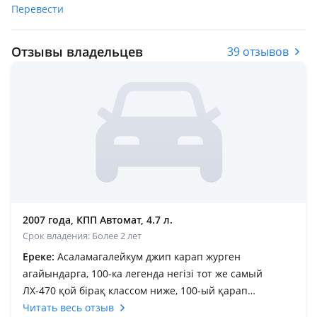
Перевести
Отзывы владельцев
39 отзывов
2007 года, КПП Автомат, 4.7 л.
Срок владения: Более 2 лет
Ереке:
Асаламагалейкум джип карап журген
агайындарга, 100-ка легенда негізі тот же самый
ЛХ-470 қой бірақ классом ниже, 100-ый қарап
жүргендерге класом выше 470 советую пневма баланы
Читать весь отзыв