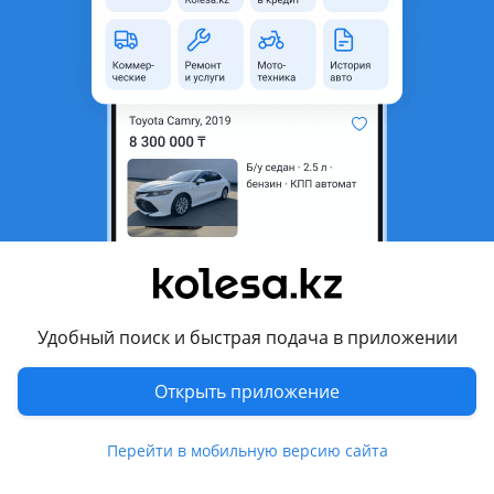
неактуальным.
Город
Алматы, Алматинская
область
Поколение
2005 - 2007 J100 [2-й
рестайлинг]
Кузов
Внедорожник
Объем двигателя, л
4.2 (дизель)
Пробег
177 000 км
Коробка передач
Автомат
Привод
Полный привод
Удобный поиск и быстрая подача в приложении
Руль
Справа
Открыть приложение
Цвет
черный металлик
Растаможен в Казахстане
Да
Перейти в мобильную версию сайта