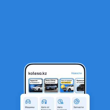
RU
Открыть приложение
1
/
8
Toyota Land Cruiser 2005 года
12 700 000 ₸
Объявление находится в архиве и может быть