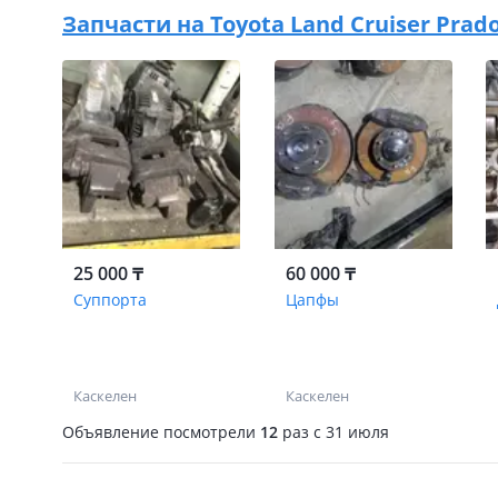
Запчасти на
Toyota Land Cruiser Prado 
25 000 ₸
60 000 ₸
Суппорта
Цапфы
Каскелен
Каскелен
Объявление посмотрели
12
раз
c 31 июля