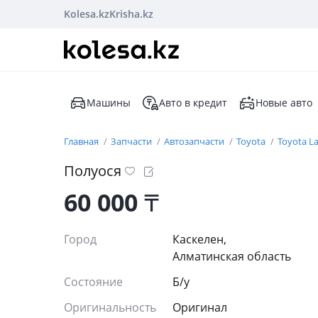
Kolesa.kz
Krisha.kz
Машины
Авто в кредит
Новые авто
Главная
Запчасти
Автозапчасти
Toyota
Toyota La
Полуося
60 000
₸
Город
Каскелен,
Алматинская область
Состояние
Б/y
Оригинальность
Оригинал