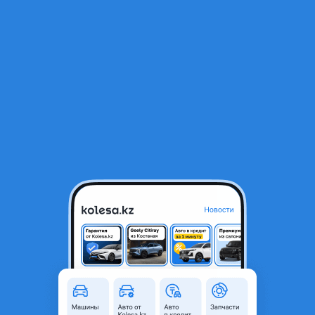
RU
Открыть приложение
В начало
1
/
2
Автомобильный усилитель звука 4х канальный hi boss 1800w
15 000 ₸
Город
Алматы, Алматинская