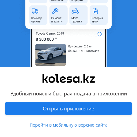
область
Состояние
Новая
Сезонность
Шипованные
Ширина
275 мм
Высота профиля
50
Диаметр
R20
Возможна рассрочка или
Да
кредит
Есть доставка
Да
Удобный поиск и быстрая подача в приложении
Комментарий продавца
Новый комплект зимних шипованных шин Ikon
Открыть приложение
Модель Autograph Ice 9
Перейти в мобильную версию сайта
Размер 275/50/r20