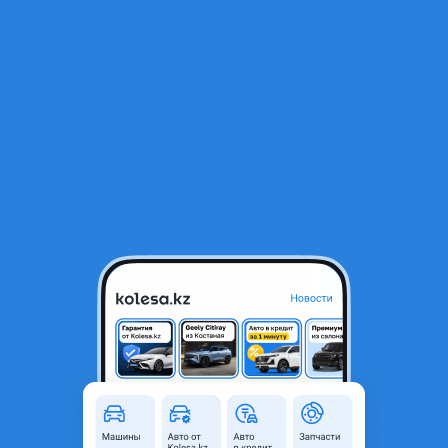
RU
Открыть приложение
В начало
1
/
2
Шины Ikon (Nokian) 275/50/r20 Ice 9
129 000 ₸
Город
Алматы, Алматинская