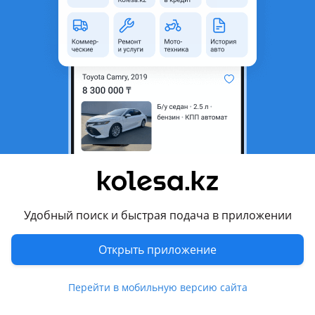
область
Поколение
2018 - н.в. 7 поколение
(Z10/A10/H10)
Кузов
Седан
Объем двигателя, л
2 (бензин)
Пробег
50 000 км
Коробка передач
Автомат
Привод
Передний привод
Руль
Слева
Цвет
серебристый металлик
Удобный поиск и быстрая подача в приложении
Растаможен в Казахстане
Да
Открыть приложение
люк , кожа , bluetooth , ГУР, ABS, SRS, спортивный режим,
бесключевой доступ, полный электропакет, климат-
Перейти в мобильную версию сайта
контроль, круиз-контроль, бортовой компьютер,
мультируль, подогрев сидений, камера заднего вида,