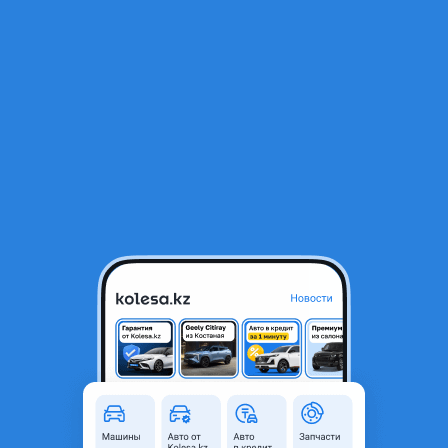
RU
Открыть приложение
1
/
8
Lexus ES 200 2022 года
16 500 000 ₸
Город
Астана, Акмолинская