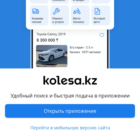
область
Состояние
Новая
Оригинальность
Оригинал
Есть доставка
Да
Комментарий продавца
Левый Форсунка омыватель фар для TOYOTA CAMRY 75
2020-2023, омыватель фар левая сторона Камри 75
НОВЫЙ ОРИГИНАЛ
Удобный поиск и быстрая подача в приложении
МЫ НАХОДИМСЯ Г. АЛМАТЫ
Открыть приложение
ОТПРАВКА ПО РЕГИОНАМ
Перевести
Перейти в мобильную версию сайта