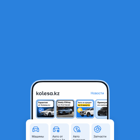
RU
Открыть приложение
1
/
7
Левый омыватель фар TOYOTA CAMRY 75
35 000 ₸
Город
Алматы, Алматинская