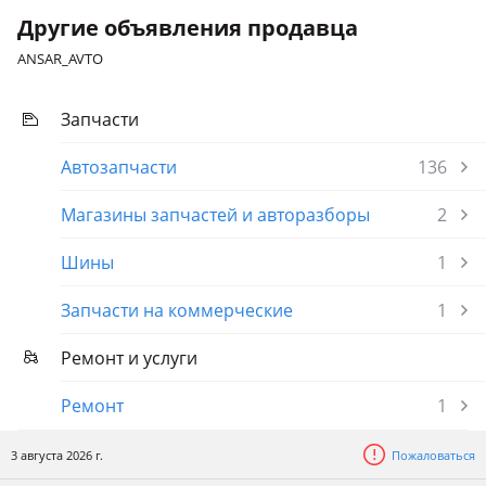
2005 - 2008 7 поколение (N1/N2/N3)
Другие объявления продавца
ANSAR_AVTO
BMW 525
1981 - 1988 E28
Запчасти
Автозапчасти
136
Магазины запчастей и авторазборы
2
Шины
1
Запчасти на коммерческие
1
Ремонт и услуги
Ремонт
1
3 августа 2026 г.
Пожаловаться