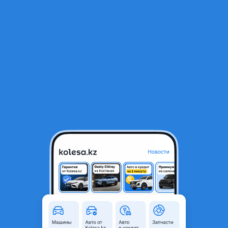
RU
Открыть приложение
В начало
1
/
2
Моторчик печки
20 000 ₸
Город
Шымкент, Туркестанская