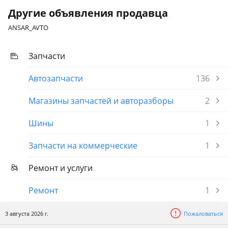
Другие объявления продавца
2010 - 2014 6 поколение
ANSAR_AVTO
Volkswagen Polo
2017 - н.в. 6 поколение [Европейский рынок], 2015 - 2020 5
поколение рестайлинг, 2009 - 2015 5 поколение
Запчасти
Volkswagen Tiguan
Автозапчасти
136
2007 - 2011 1 поколение
Магазины запчастей и авторазборы
2
Volkswagen Transporter
1990 - 2003 T4
Шины
1
ВАЗ (Lada) Largus Cross
Запчасти на коммерческие
1
Ремонт и услуги
Ремонт
1
3 августа 2026 г.
Пожаловаться