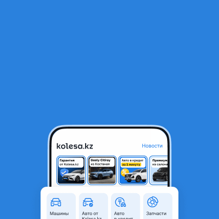
RU
Открыть приложение
В начало
1
/
2
Моторчик печки
20 000 ₸
Город
Шымкент, Туркестанская