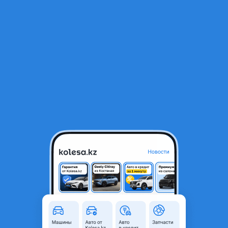
RU
Открыть приложение
В начало
1
/
2
Радиатор диффузор Патрол
75 000 ₸
Город
Алматы, Алматинская