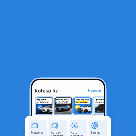
RU
Открыть приложение
В начало
1
/
2
Торпеда панель
150 000 ₸
Город
Алматы, Алматинская