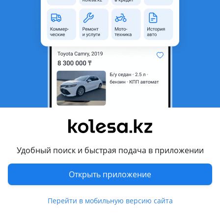
область
Состояние
Б/y
Оригинальность
Оригинал
Возможна рассрочка или
Да
кредит
Есть доставка
Да
Комментарий продавца
Авторазбор Auto Parts Alatau
Торпедо панель на Porsche Cayenne 958
Из Америки
Удобный поиск и быстрая подача в приложении
Отправка в регионы есть
Открыть приложение
Перевести
Перейти в мобильную версию сайта
Другие объявления продавца